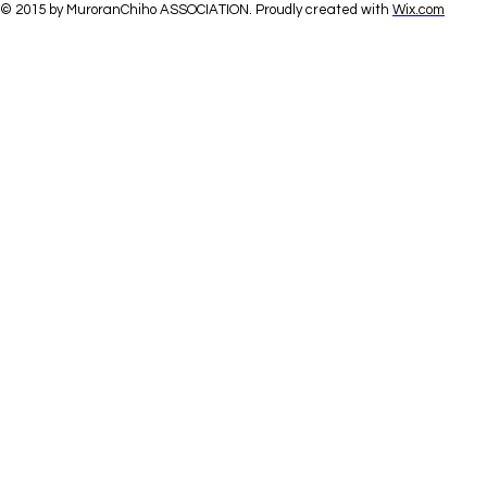
© 2015 by MuroranChiho ASSOCIATION. Proudly created with
Wix.com