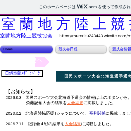
このホームページは
.com
を使って作成され
室蘭地方陸上競
室蘭地方陸上競技協会
https://muroriku243443.wixsite.com/m
Home
競技会日程
競技会情
北海道陸協へ
日鋼室蘭ｽﾎﾟｰﾂﾊﾟｰｸ
国民スポーツ大会北海道選手選
【お知らせ】
2026.8.3 国民スポーツ大会北海道予選会の情報は上のボタンから
​ 斎藤記念大会の結果を
大会結果
に掲載しました。
2026.8.2 北海道陸協応援Tシャツについて、
審判関係
に掲載しまし
2026.7.11 記録会４戦の結果を
大会結果
に掲載しました。